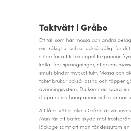
Taktvätt i Gråbo
Ett tak som har mossa och andra belä
ser tråkigt ut och är också dåligt för dit
större för att till exempel takpannor fry
kallat frostsprängningar, eftersom mo
smuts binder mycket fukt. Mossa och al
taket brukar också lossna och täpper g
avrinningsystem. Du kommer spara en he
slippa rensa hängrännor och silar när ta
Att låta tvätta taket i Gråbo är väl inv
Man får ett bättre skydd mot frostsprä
läckage samt att man får dessutom en n