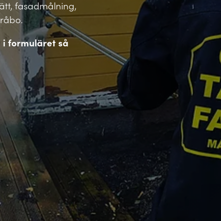
vätt, fasadmålning,
Gråbo.
l i formuläret så