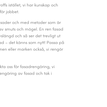
ffs istället, vi har kunskap och
för jobbet.
 fasader och med metoder som är
 av smuts och mögel. En ren fasad
ivslängd och så ser det trevligt ut
d – det känns som nytt! Passa på
tanen eller marken också, vi rengör
ta oss för fasadrengöring, vi
engöring av fasad och tak i