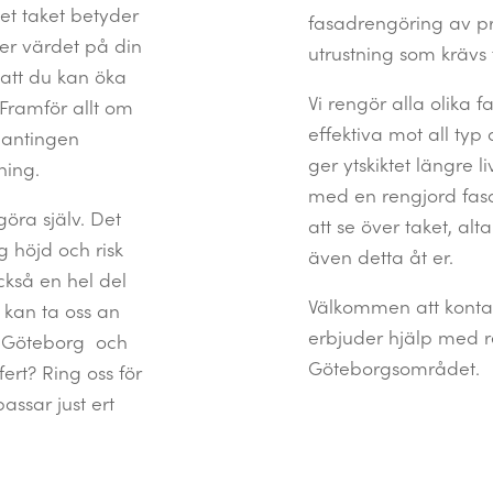
t taket betyder
fasadrengöring av pro
jer värdet på din
utrustning som krävs 
 att du kan öka
Vi rengör alla olika
Framför allt om
effektiva mot all typ
 antingen
ger ytskiktet längre l
ning.
med en rengjord fasa
göra själv. Det
att se över taket, al
g höjd och risk
även detta åt er.
ckså en hel del
Välkommen att kontak
h kan ta oss an
erbjuder hjälp med r
ng Göteborg och
Göteborgsområdet.
fert? Ring oss för
ssar just ert