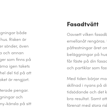
Fasadtvätt
ggningar både
Oavsett vilken fasad
t hus. Risken är
emellanåt rengöras. U
ser sönder, även
påfrestningar året o
ssa och annan
beläggningar på huse
ger som finns på
får fäste på din fa
ärna igen takets
och partiklar som fas
l del tid på att
Med tiden börjar ma
ket är rengjort.
skillnad i nyans på di
esterade pengar.
tidsödande och det ka
ngningar och
bra resultat. Samt at
y-känsla på sitt
förenat med stora risk