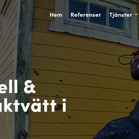
Hem
Referenser
Tjänster
Ski
ell &
ktvätt i