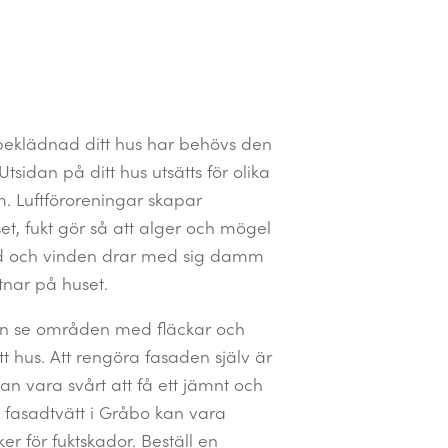
beklädnad ditt hus har behövs den
tsidan på ditt hus utsätts för olika
m. Luftföroreningar skapar
t, fukt gör så att alger och mögel
sad och vinden drar med sig damm
tnar på huset.
n se områden med fläckar och
tt hus. Att rengöra fasaden själv är
n vara svårt att få ett jämnt och
t fasadtvätt i Gråbo kan vara
er för fuktskador. Beställ en