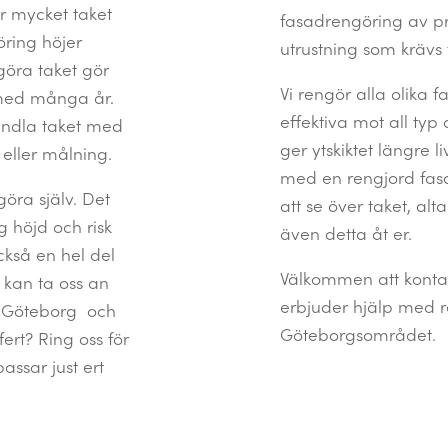
r mycket taket
fasadrengöring av pro
öring höjer
utrustning som krävs 
göra taket gör
Vi rengör alla olika
 med många år.
effektiva mot all typ
andla taket med
ger ytskiktet längre l
eller målning.
med en rengjord fasa
göra själv. Det
att se över taket, al
g höjd och risk
även detta åt er.
ckså en hel del
Välkommen att kontak
h kan ta oss an
erbjuder hjälp med r
ng Göteborg och
Göteborgsområdet.
fert? Ring oss för
ssar just ert