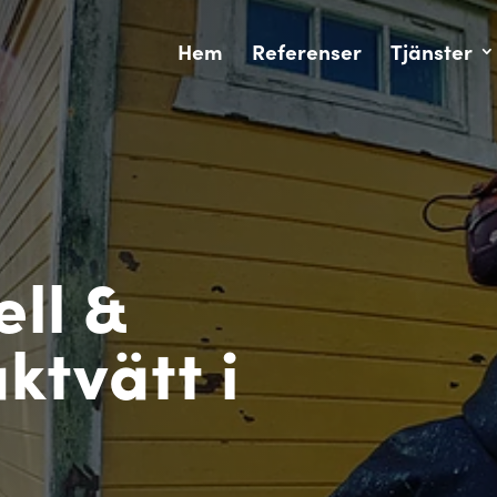
Hem
Referenser
Tjänster
Ski
ell &
ktvätt i