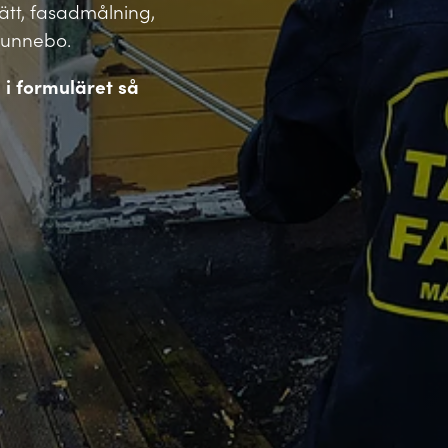
vätt, fasadmålning,
Gunnebo.
l i formuläret så