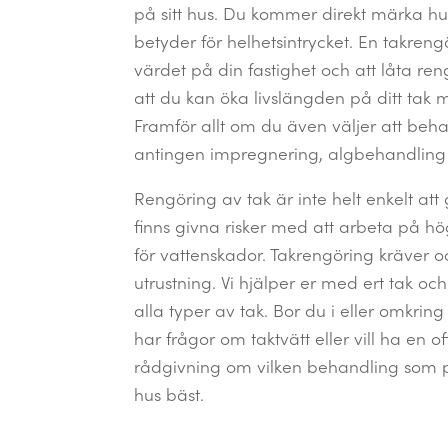
på sitt hus. Du kommer direkt märka hu
betyder för helhetsintrycket. En takreng
värdet på din fastighet och att låta ren
att du kan öka livslängden på ditt tak
Framför allt om du även väljer att beh
antingen impregnering, algbehandling 
Rengöring av tak är inte helt enkelt att 
finns givna risker med att arbeta på hö
för vattenskador. Takrengöring kräver o
utrustning. Vi hjälper er med ert tak oc
alla typer av tak. Bor du i eller omkri
har frågor om taktvätt eller vill ha en of
rådgivning om vilken behandling som pa
hus bäst.