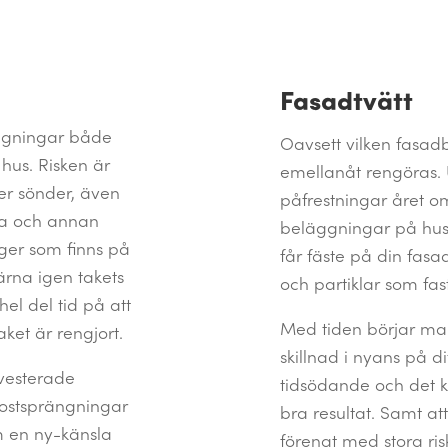
Fasadtvätt
ggningar både
Oavsett vilken fasad
t hus. Risken är
emellanåt rengöras. U
ser sönder, även
påfrestningar året o
ssa och annan
beläggningar på huse
ger som finns på
får fäste på din fa
ärna igen takets
och partiklar som fas
l del tid på att
Med tiden börjar ma
ket är rengjort.
skillnad i nyans på di
nvesterade
tidsödande och det ka
rostsprängningar
bra resultat. Samt at
m en ny-känsla
förenat med stora risk