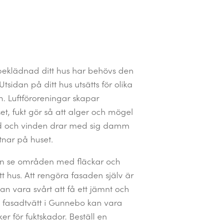
beklädnad ditt hus har behövs den
tsidan på ditt hus utsätts för olika
m. Luftföroreningar skapar
t, fukt gör så att alger och mögel
sad och vinden drar med sig damm
tnar på huset.
n se områden med fläckar och
tt hus. Att rengöra fasaden själv är
n vara svårt att få ett jämnt och
t fasadtvätt i Gunnebo kan vara
er för fuktskador. Beställ en