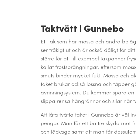
Taktvätt i Gunnebo
Ett tak som har mossa och andra belä
ser tråkigt ut och är också dåligt för dit
större för att till exempel takpannor fry
kallat frostsprängningar, eftersom mo
smuts binder mycket fukt. Mossa och al
taket brukar också lossna och täpper g
avrinningsystem. Du kommer spara en he
slippa rensa hängrännor och silar när ta
Att låta tvätta taket i Gunnebo är väl i
pengar. Man får ett bättre skydd mot f
och läckage samt att man får dessuto