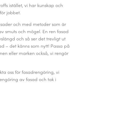
ffs istället, vi har kunskap och
för jobbet.
 fasader och med metoder som är
 av smuts och mögel. En ren fasad
ivslängd och så ser det trevligt ut
d – det känns som nytt! Passa på
tanen eller marken också, vi rengör
ta oss för fasadrengöring, vi
engöring av fasad och tak i