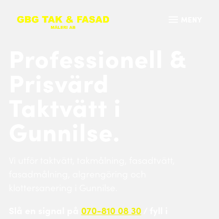
Professionell &
Prisvärd
Taktvätt i
Gunnilse.
Vi utför taktvätt, takmålning, fasadtvätt,
fasadmålning, algrengöring och
klottersanering i Gunnilse.
Slå en signal på
070-810 08 30
/ fyll i