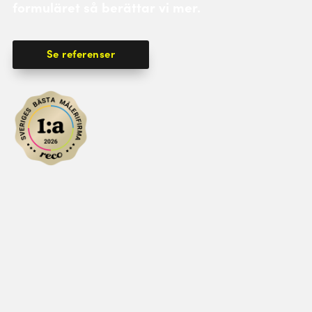
formuläret så berättar vi mer.
Se referenser
Skicka prisförfrågan