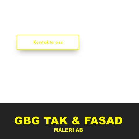
garanterad
kundnöjdhet
Kontakta oss