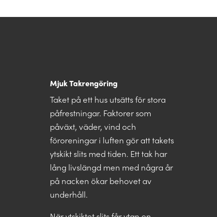
Mjuk Takrengöring
Taket på ett hus utsätts för stora
påfrestningar. Faktorer som
påväxt, väder, vind och
föroreningar i luften gör att takets
ytskikt slits med tiden. Ett tak har
lång livslängd men med några år
på nacken ökar behovet av
underhåll.
När ytskiktet slits får ytan en