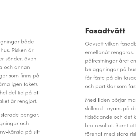
Fasadtvätt
ggningar både
Oavsett vilken fasad
t hus. Risken är
emellanåt rengöras. U
ser sönder, även
påfrestningar året o
ssa och annan
beläggningar på huse
ger som finns på
får fäste på din fa
ärna igen takets
och partiklar som fas
l del tid på att
Med tiden börjar ma
ket är rengjort.
skillnad i nyans på di
vesterade pengar.
tidsödande och det ka
ngningar och
bra resultat. Samt at
y-känsla på sitt
förenat med stora risk