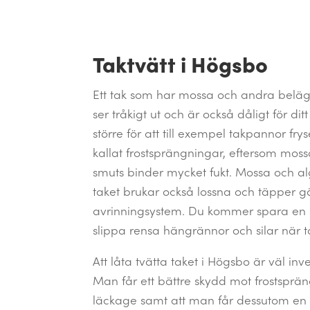
Taktvätt i Högsbo
Ett tak som har mossa och andra belä
ser tråkigt ut och är också dåligt för dit
större för att till exempel takpannor fry
kallat frostsprängningar, eftersom mo
smuts binder mycket fukt. Mossa och al
taket brukar också lossna och täpper g
avrinningsystem. Du kommer spara en he
slippa rensa hängrännor och silar när ta
Att låta tvätta taket i Högsbo är väl in
Man får ett bättre skydd mot frostsprä
läckage samt att man får dessutom en n