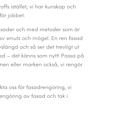
ffs istället, vi har kunskap och
för jobbet.
 fasader och med metoder som är
 av smuts och mögel. En ren fasad
ivslängd och så ser det trevligt ut
d – det känns som nytt! Passa på
tanen eller marken också, vi rengör
ta oss för fasadrengöring, vi
engöring av fasad och tak i