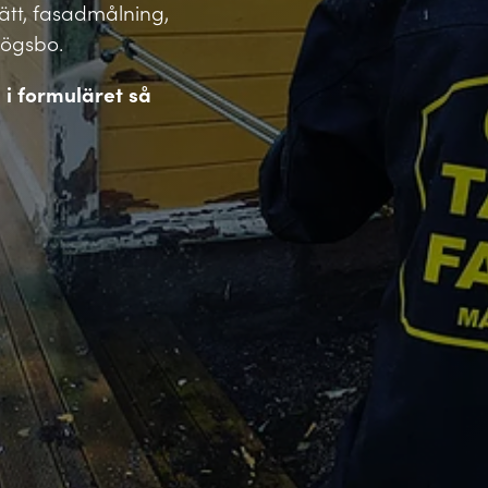
vätt, fasadmålning,
Högsbo.
l i formuläret så