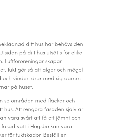
beklädnad ditt hus har behövs den
tsidan på ditt hus utsätts för olika
m. Luftföroreningar skapar
t, fukt gör så att alger och mögel
sad och vinden drar med sig damm
tnar på huset.
n se områden med fläckar och
tt hus. Att rengöra fasaden själv är
n vara svårt att få ett jämnt och
t fasadtvätt i Högsbo kan vara
er för fuktskador. Beställ en