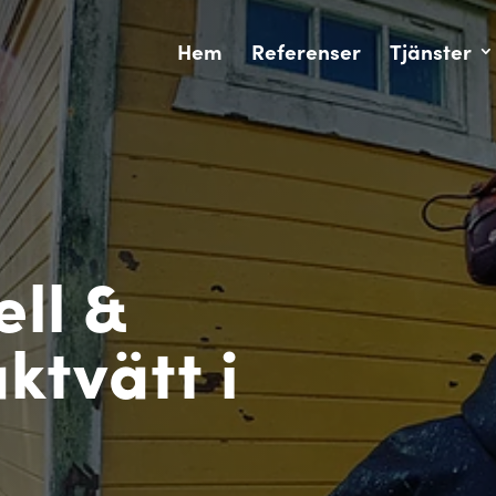
Hem
Referenser
Tjänster
Ski
ell &
ktvätt i