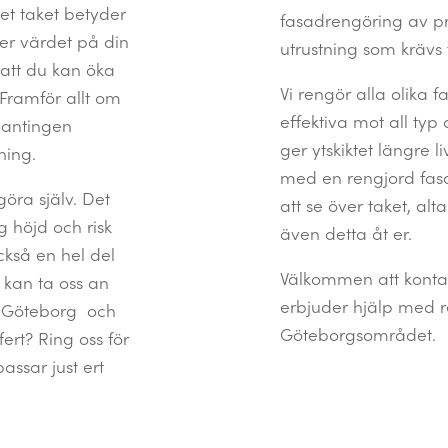
t taket betyder
fasadrengöring av pro
jer värdet på din
utrustning som krävs 
 att du kan öka
Vi rengör alla olika
Framför allt om
effektiva mot all typ
 antingen
ger ytskiktet längre l
ning.
med en rengjord fasa
göra själv. Det
att se över taket, al
g höjd och risk
även detta åt er.
ckså en hel del
Välkommen att kontak
h kan ta oss an
erbjuder hjälp med r
ng Göteborg och
Göteborgsområdet.
fert? Ring oss för
ssar just ert