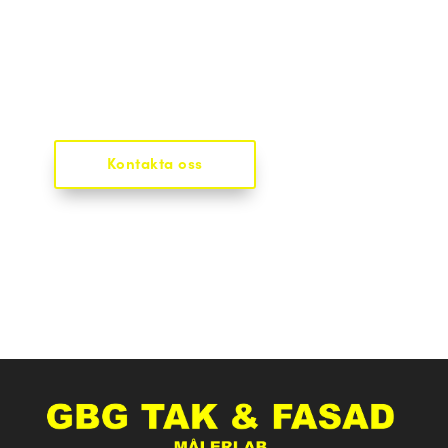
Snabbt, effektivt och
garanterad
kundnöjdhet
Kontakta oss