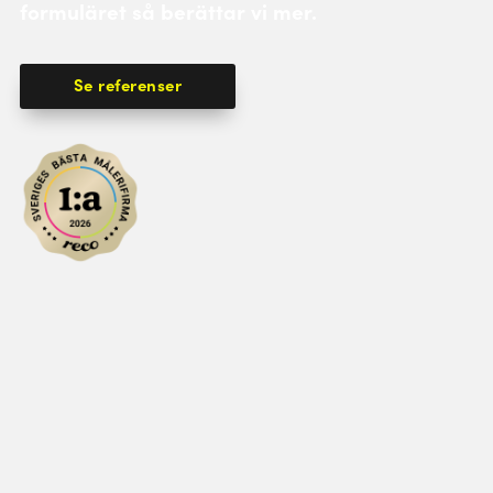
formuläret så berättar vi mer.
Se referenser
Skicka prisförfrågan