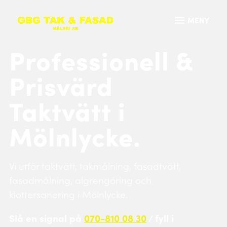
Professionell &
Prisvärd
Taktvätt i
Mölnlycke.
Vi utför taktvätt, takmålning, fasadtvätt,
fasadmålning, algrengöring och
klottersanering i Mölnlycke.
Slå en signal på
070-810 08 30
/ fyll i