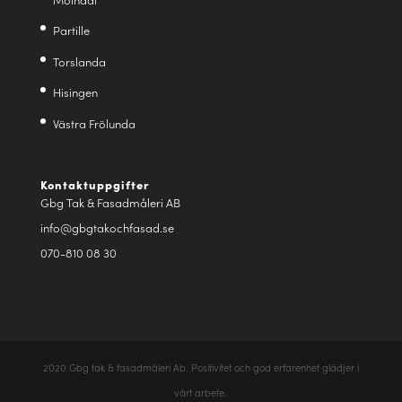
Partille
Torslanda
Hisingen
Västra Frölunda
Kontaktuppgifter
Gbg Tak & Fasadmåleri AB
info@gbgtakochfasad.se
070-810 08 30
2020 Gbg tak & fasadmåleri Ab. Positivitet och god erfarenhet glädjer i
vårt arbete.