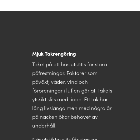
Mjuk Takrengöring
Taket på ett hus utsätts för stora
påfrestningar. Faktorer som
påväxt, väder, vind och
föroreningar i luften gör att takets
ytskikt slits med tiden. Ett tak har
lång livslängd men med några år
på nacken ökar behovet av
underhåll.
När ytskiktet slits får ytan en